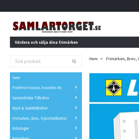
Värdera och sälja dina frimärken
Hem
Frimärken, Brev, 
Hem
Pokémon boxar, boosters etc
Samlarbilder Tillbehör
Mynt & Sedeltillbehör
Frimärken, Brev, Vykortstillbehör
Kataloger
Frimärken