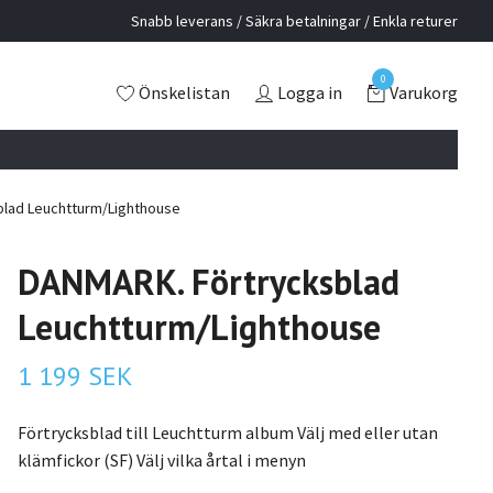
Snabb leverans / Säkra betalningar / Enkla returer
0
Önskelistan
Logga in
Varukorg
lad Leuchtturm/Lighthouse
DANMARK. Förtrycksblad
Leuchtturm/Lighthouse
1 199 SEK
Förtrycksblad till Leuchtturm album Välj med eller utan
klämfickor (SF) Välj vilka årtal i menyn