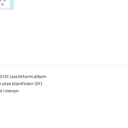
d till Leuchtturm album
r utan klämfickor (SF)
tal i menyn