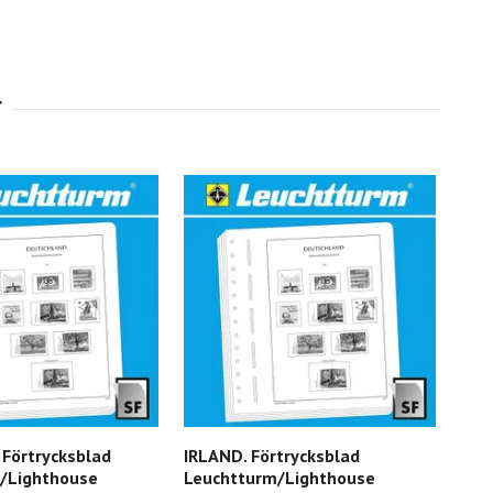
Förtrycksblad
IRLAND. Förtrycksblad
STO
/Lighthouse
Leuchtturm/Lighthouse
För