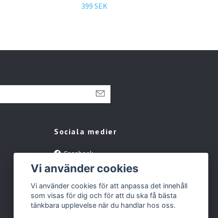
Leu
399 SEK
1 61
Sociala medier
Facebook
Vi använder cookies
Instagram
YouTube
Vi använder cookies för att anpassa det innehåll
som visas för dig och för att du ska få bästa
Tiktok
tänkbara upplevelse när du handlar hos oss.