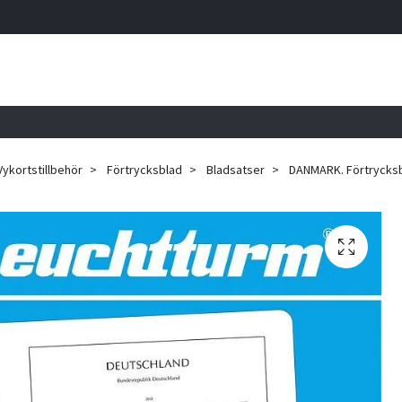
Vykortstillbehör
Förtrycksblad
Bladsatser
DANMARK. Förtrycksb