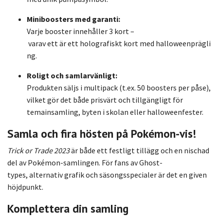
Miniboosters
med
garanti:
Varje
booster
innehåller
3
kort –
varav
ett
är
ett
holografiskt
kort
med
halloweenprägli
ng.
Roligt
och
samlarvänligt:
Produkten
säljs
i
multipack (
t.
ex.
50
boosters
per
påse),
vilket
gör
det
både
prisvärt
och
tillgängligt
för
temainsamling,
byten
i
skolan
eller
halloweenfester.
Samla
och
fira
hösten
på
Pokémon-
vis!
Trick
or
Trade
2023
är
både
ett
festligt
tillägg
och
en
nischad
del
av
Pokémon-
samlingen.
För
fans
av
Ghost-
types,
alternativ
grafik
och
säsongsspecialer
är
det
en
given
höjdpunkt.
Komplettera
din
samling