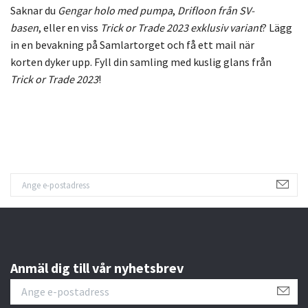
Saknar
du
Gengar
holo
med
pumpa
,
Drifloon
från
SV-
basen
,
eller
en
viss
Trick
or
Trade
2023
exklusiv
variant
?
Lägg
in
en
bevakning
på
Samlartorget
och
få
ett
mail
när
korten
dyker
upp.
Fyll
din
samling
med
kuslig
glans
från
Trick
or
Trade
2023
!
Anmäl dig till vår nyhetsbrev