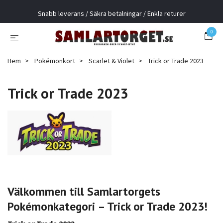
Snabb leverans / Säkra betalningar / Enkla returer
0
Hem
Pokémonkort
Scarlet & Violet
Trick or Trade 2023
Trick or Trade 2023
Välkommen
till
Samlartorgets
Pokémonkategori –
Trick
or
Trade
2023!