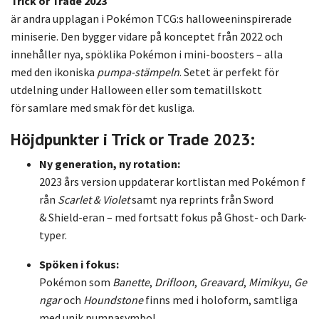
Trick
or
Trade
2023
är
andra
upplagan
i
Pokémon
TCG
:
s
halloweeninspirerade
mini
serie.
Den
bygger
vidare
på
konceptet
från
2022
och
innehåller
nya,
spöklika
Pokémon
i
mini-
boosters –
alla
med
den
ikoniska
pumpa-
stämpeln
.
Setet
är
perfekt
för
utdelning
under
Halloween
eller
som
tematillskott
för
samlare
med
smak
för
det
kusliga.
Höjdpunkter
i
Trick
or
Trade
2023:
Ny
generation,
ny
rotation:
2023
års
version
uppdaterar
kortlistan
med
Pokémon
f
rån
Scarlet &
Violet
samt
nya
reprints
från
Sword
&
Shield-
eran –
med
fortsatt
fokus
på
Ghost-
och
Dark-
typer.
Spöken
i
fokus:
Pokémon
som
Banette
,
Drifloon
,
Greavard
,
Mimikyu
,
Ge
ngar
och
Houndstone
finns
med
i
holoform,
samtliga
med
unik
pumpasymbol.