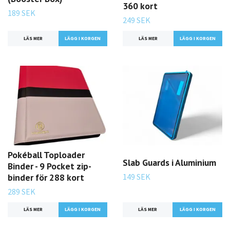
360 kort
189 SEK
249 SEK
LÄS MER
LÄS MER
Pokéball Toploader
Slab Guards i Aluminium
Binder - 9 Pocket zip-
149 SEK
binder för 288 kort
289 SEK
LÄS MER
LÄGG I KORGEN
LÄS MER