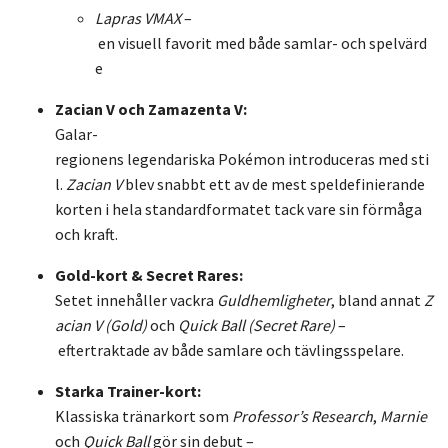
Lapras
VMAX
–
en
visuell
favorit
med
både
samlar-
och
spelvärd
e
Zacian
V
och
Zamazenta
V:
Galar-
regionens
legendariska
Pokémon
introduceras
med
sti
l.
Zacian
V
blev
snabbt
ett
av
de
mest
speldefinierande
korten
i
hela
standardformatet
tack
vare
sin
förmåga
och
kraft.
Gold-
kort &
Secret
Rares:
Setet
innehåller
vackra
Guldhemligheter
,
bland
annat
Z
acian
V (
Gold)
och
Quick
Ball (
Secret
Rare)
–
eftertraktade
av
både
samlare
och
tävlingsspelare.
Starka
Trainer-
kort:
Klassiska
tränarkort
som
Professor’s
Research
,
Marnie
och
Quick
Ball
gör
sin
debut –