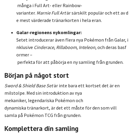
många
i
Full
Art-
eller
Rainbow-
varianter.
Marnie
Full
Art
är
särskilt
populär
och
ett
av
d
e
mest
värderade
tränarkorten
i
hela
eran.
Galar-
regionens
nykomlingar:
Setet
introducerar
även
flera
nya
Pokémon
från
Galar,
i
nklusive
Cinderace
,
Rillaboom
,
Inteleon
,
och
deras
basf
ormer –
perfekta
för
att
påbörja
en
ny
samling
från
grunden.
Början
på
något
stort
Sword &
Shield
Base
Set
är
inte
bara
ett
kortset
det
är
en
milstolpe.
Med
sin
introduktion
av
nya
mekaniker,
legendariska
Pokémon
och
dynamiska
tränarkort,
är
det
ett
måste
för
den
som
vill
samla
på
Pokémon
TCG
från
grunden.
Komplettera
din
samling