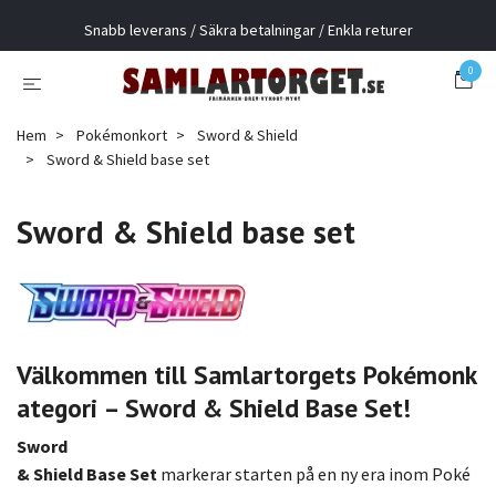
Snabb leverans / Säkra betalningar / Enkla returer
0
Hem
Pokémonkort
Sword & Shield
Sword & Shield base set
Sword & Shield base set
Välkommen
till
Samlartorgets
Pokémonk
ategori –
Sword &
Shield
Base
Set!
Sword
&
Shield
Base
Set
markerar
starten
på
en
ny
era
inom
Poké