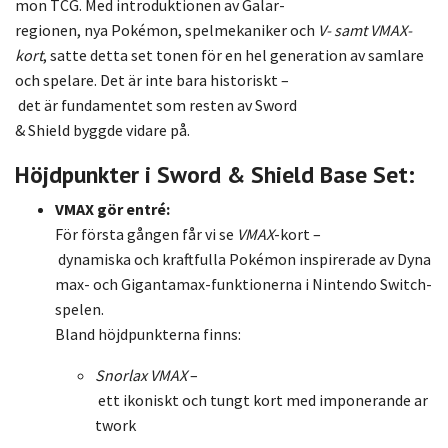
mon
TCG.
Med
introduktionen
av
Galar-
regionen,
nya
Pokémon,
spelmekaniker
och
V-
samt
VMAX-
kort
,
satte
detta
set
tonen
för
en
hel
generation
av
samlare
och
spelare.
Det
är
inte
bara
historiskt –
det
är
fundamentet
som
resten
av
Sword
&
Shield
byggde
vidare
på.
Höjdpunkter
i
Sword &
Shield
Base
Set:
VMAX
gör
entré:
För
första
gången
får
vi
se
VMAX
-
kort –
dynamiska
och
kraftfulla
Pokémon
inspirerade
av
Dyna
max-
och
Gigantamax-
funktionerna
i
Nintendo
Switch-
spelen.
Bland
höjdpunkterna
finns:
Snorlax
VMAX
–
ett
ikoniskt
och
tungt
kort
med
imponerande
ar
twork