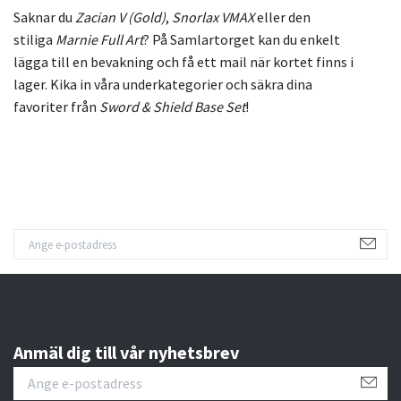
Saknar
du
Zacian
V (
Gold)
,
Snorlax
VMAX
eller
den
stiliga
Marnie
Full
Art
?
På
Samlartorget
kan
du
enkelt
lägga
till
en
bevakning
och
få
ett
mail
när
kortet
finns
i
lager.
Kika
in
våra
underkategorier
och
säkra
dina
favoriter
från
Sword &
Shield
Base
Set
!
Anmäl dig till vår nyhetsbrev