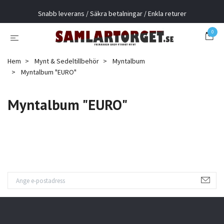
Snabb leverans / Säkra betalningar / Enkla returer
0
Hem
Mynt & Sedeltillbehör
Myntalbum
Myntalbum "EURO"
Myntalbum "EURO"