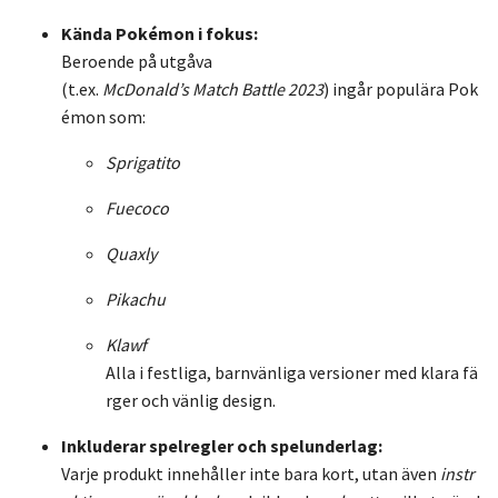
Kända
Pokémon
i
fokus:
Beroende
på
utgåva
(
t.
ex.
McDonald’s
Match
Battle
2023
)
ingår
populära
Pok
émon
som:
Sprigatito
Fuecoco
Quaxly
Pikachu
Klawf
Alla
i
festliga,
barnvänliga
versioner
med
klara
fä
rger
och
vänlig
design.
Inkluderar
spelregler
och
spelunderlag:
Varje
produkt
innehåller
inte
bara
kort,
utan
även
instr