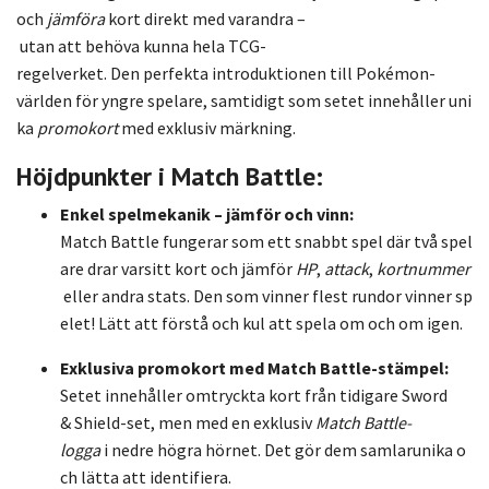
och
jämföra
kort
direkt
med
varandra –
utan
att
behöva
kunna
hela
TCG-
regelverket.
Den
perfekta
introduktionen
till
Pokémon-
världen
för
yngre
spelare,
samtidigt
som
setet
innehåller
uni
ka
promokort
med
exklusiv
märkning.
Höjdpunkter
i
Match
Battle:
Enkel
spelmekanik –
jämför
och
vinn:
Match
Battle
fungerar
som
ett
snabbt
spel
där
två
spel
are
drar
varsitt
kort
och
jämför
HP
,
attack
,
kortnummer
eller
andra
stats.
Den
som
vinner
flest
rundor
vinner
sp
elet!
Lätt
att
förstå
och
kul
att
spela
om
och
om
igen.
Exklusiva
promokort
med
Match
Battle-
stämpel:
Setet
innehåller
omtryckta
kort
från
tidigare
Sword
&
Shield-
set,
men
med
en
exklusiv
Match
Battle-
logga
i
nedre
högra
hörnet.
Det
gör
dem
samlarunika
o
ch
lätta
att
identifiera.