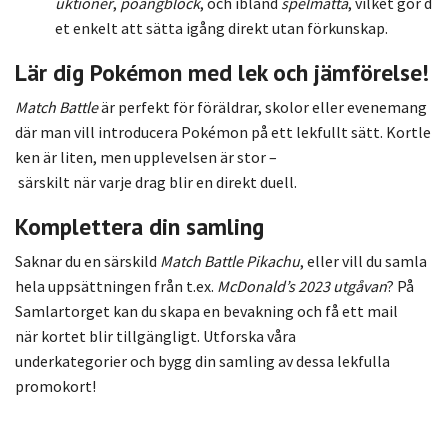
uktioner
,
poängblock
,
och
ibland
spelmatta
,
vilket
gör
d
et
enkelt
att
sätta
igång
direkt
utan
förkunskap.
Lär
dig
Pokémon
med
lek
och
jämförelse!
Match
Battle
är
perfekt
för
föräldrar,
skolor
eller
evenemang
där
man
vill
introducera
Pokémon
på
ett
lekfullt
sätt.
Kortle
ken
är
liten,
men
upplevelsen
är
stor –
särskilt
när
varje
drag
blir
en
direkt
duell.
Komplettera
din
samling
Saknar
du
en
särskild
Match
Battle
Pikachu
,
eller
vill
du
samla
hela
uppsättningen
från
t.
ex.
McDonald’s
2023
utgåvan
?
På
Samlartorget
kan
du
skapa
en
bevakning
och
få
ett
mail
när
kortet
blir
tillgängligt.
Utforska
våra
underkategorier
och
bygg
din
samling
av
dessa
lekfulla
promokort!