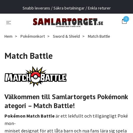
Snabb leverans / Säkra betalningar / Enkla returer
0
Hem
Pokémonkort
Sword & Shield
Match Battle
Match Battle
Välkommen
till
Samlartorgets
Pokémonk
ategori –
Match
Battle!
Pokémon
Match
Battle
är
ett
lekfullt
och
tillgängligt
Poké
mon-
miniset
designat
för
att
låta
barn
och
nya
fans
lära
sig
spela