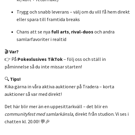
Trygg och snabb leverans – välj om du vill få hem direkt
eller spara till framtida breaks
Chans att se nya
full arts
,
rival-duos
och andra
samlarfavoriter i realtid
🎬
Var?
👉 På
Pokexlusives TikTok
– följ oss och ställ in
påminnelse så du inte missar starten!
🔍
Tips!
Kika gärna in våra aktiva auktioner på Tradera – korta
auktioner så var med direkt!
Det här blir mer än en uppesittarkväll – det blir en
communityfest med samlarkänsla
, direkt från studion. Vi ses i
chatten kl. 20.00! 💬🎉