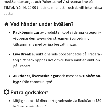
med Samlartorget och Pokexlusive! Vi streamar live på
TikTok från kl. 20.00 till cirka midnatt – och du vill inte missa
detta.
🔥 Vad händer under kvällen?
Packöppningar
av produkter köpta i denna kategori –
vi öppnar dem
live
under streamen i turordning
tillsammans med övriga beställningar.
Live Break
av auktionerade booster packs på Tradera –
följ ditt pack öppnas live om du har vunnit en auktion
på Tradera!
Auktioner
,
överraskningar
och massor av
Pokémon-
hype
från communityn!
💥 Extra godsaker:
Möjlighet att få dina kort graderade via RaukCard (150
kr/kort + returfrakt)