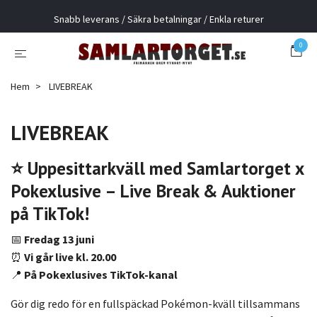
Snabb leverans / Säkra betalningar / Enkla returer
0
Hem
LIVEBREAK
LIVEBREAK
⭐ Uppesittarkväll med Samlartorget x
Pokexlusive – Live Break & Auktioner
på TikTok!
📅
Fredag
13 juni
⏰
Vi går live kl. 20.00
📍
På Pokexlusives TikTok-kanal
Gör dig redo för en fullspäckad Pokémon-kväll tillsammans