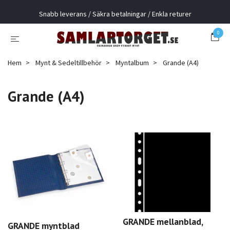
Snabb leverans / Säkra betalningar / Enkla returer
0
Hem
Mynt & Sedeltillbehör
Myntalbum
Grande (A4)
Grande (A4)
GRANDE mellanblad,
GRANDE myntblad