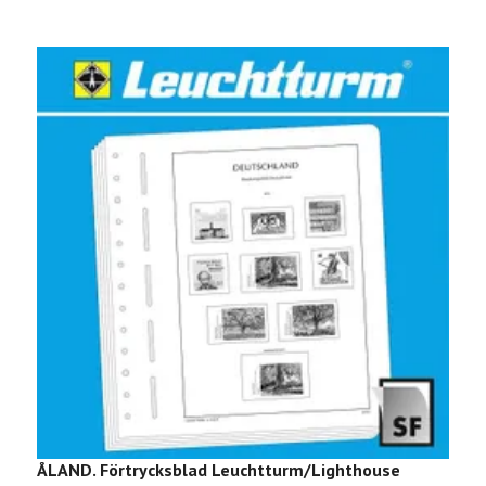
ÅLAND. Förtrycksblad Leuchtturm/Lighthouse
G