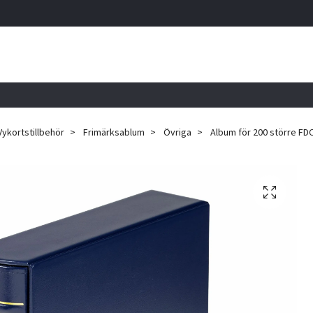
Vykortstillbehör
Frimärksablum
Övriga
Album för 200 större FDC