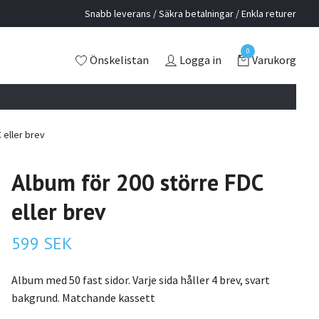
Snabb leverans / Säkra betalningar / Enkla returer
0
Önskelistan
Logga in
Varukorg
 eller brev
Album för 200 större FDC
eller brev
599 SEK
Album med 50 fast sidor. Varje sida håller 4 brev, svart
bakgrund. Matchande kassett