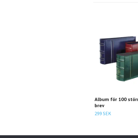
Album för 100 störr
brev
299 SEK