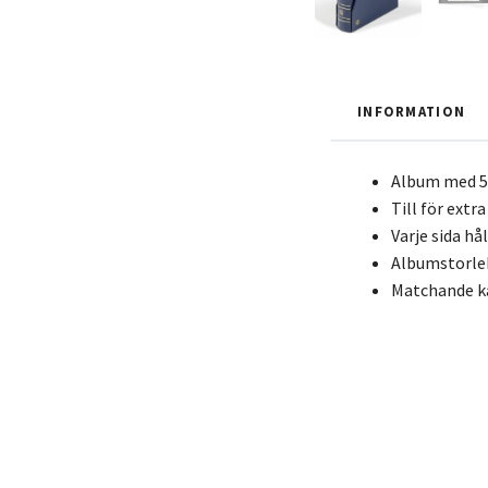
INFORMATION
Album med 50
Till för ext
Varje sida hå
Albumstorle
Matchande k