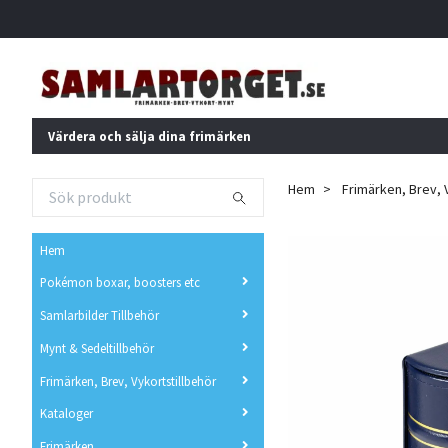
Värdera och sälja dina frimärken
Hem
Frimärken, Brev, 
Hem
Pokémon boxar, boosters etc
Samlarbilder Tillbehör
Mynt & Sedeltillbehör
Frimärken, Brev, Vykortstillbehör
Kataloger
Frimärken