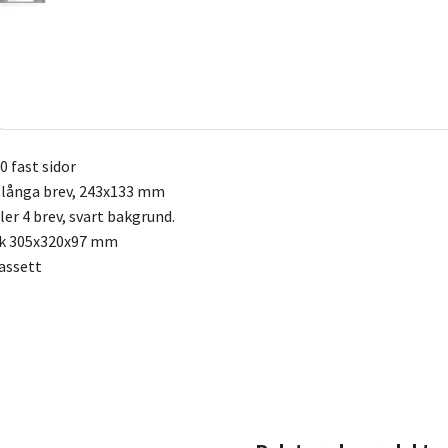
 fast sidor
ra långa brev, 243x133 mm
ller 4 brev, svart bakgrund.
k 305x320x97 mm
assett