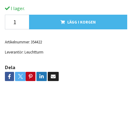
I lager.
LÄGG I KORGEN
Artikelnummer:
354422
Leverantör:
Leuchtturm
Dela