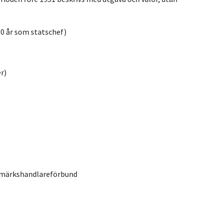
50 år som statschef)
er)
rimärkshandlareförbund