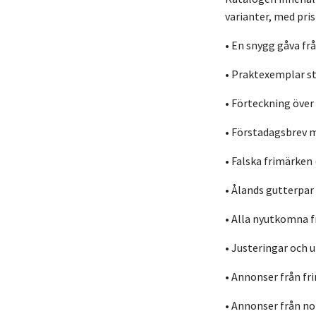
varianter, med pri
• En snygg gåva fr
• Praktexemplar s
• Förteckning öve
• Förstadagsbrev
• Falska frimärk
• Ålands gutterp
• Alla nyutkomna 
• Justeringar och
• Annonser från f
• Annonser från no