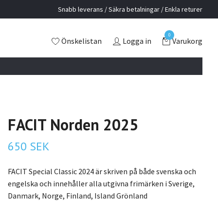
Snabb leverans / Säkra betalningar / Enkla returer
0
Önskelistan
Logga in
Varukorg
FACIT Norden 2025
650 SEK
FACIT Special Classic 2024 är skriven på både svenska och
engelska och innehåller alla utgivna frimärken i Sverige,
Danmark, Norge, Finland, Island Grönland