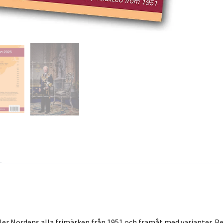
er Nordens alla frimärken från 1951 och framåt med varianter. Pe