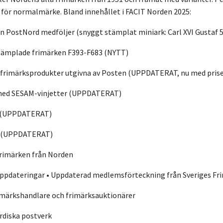
s för normalmärke. Bland innehållet i FACIT Norden 2025:
ån PostNord medföljer (snyggt stämplat miniark: Carl XVI Gustaf 
tämplade frimärken F393-F683 (NYTT)
r frimärksprodukter utgivna av Posten (UPPDATERAT, nu med pris
 med SESAM-vinjetter (UPPDATERAT)
en (UPPDATERAT)
ar (UPPDATERAT)
frimärken från Norden
 uppdateringar • Uppdaterad medlemsförteckning från Sveriges F
rimärkshandlare och frimärksauktionärer
rdiska postverk