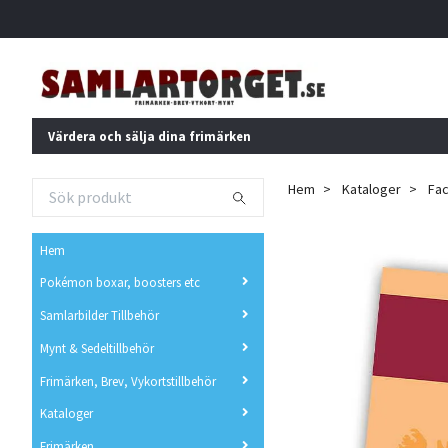
Värdera och sälja dina frimärken
Hem
Kataloger
Fac
Hem
Pokémon boxar, boosters etc
Samlarbilder Tillbehör
Mynt & Sedeltillbehör
Frimärken, Brev, Vykortstillbehör
Kataloger
Frimärken