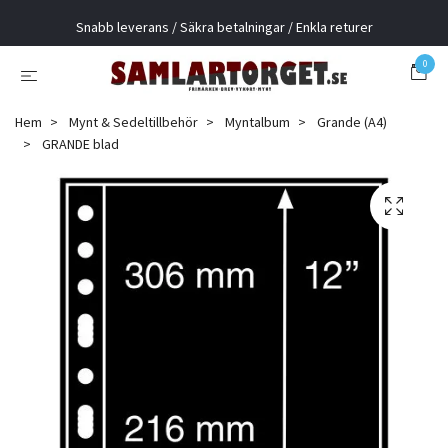
Snabb leverans / Säkra betalningar / Enkla returer
0
Hem
Mynt & Sedeltillbehör
Myntalbum
Grande (A4)
GRANDE blad