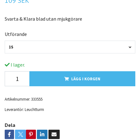
109 SEK
Svarta & Klara blad utan mjukgörare
Utförande
1S
I lager.
LÄGG I KORGEN
Artikelnummer:
333555
Leverantör:
Leuchtturm
Dela