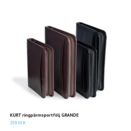
KURT ringpärmsportfölj GRANDE
G
359 SEK
5