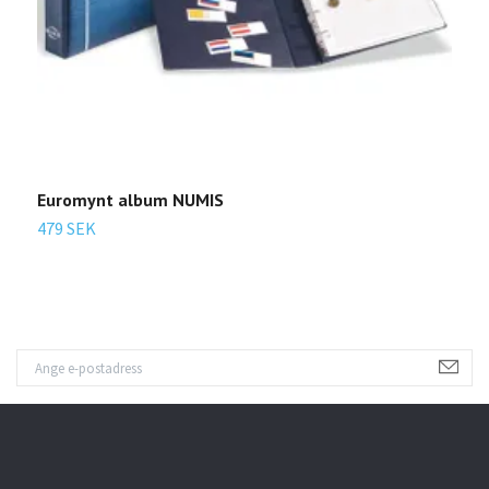
Euromynt album NUMIS
L
479 SEK
7