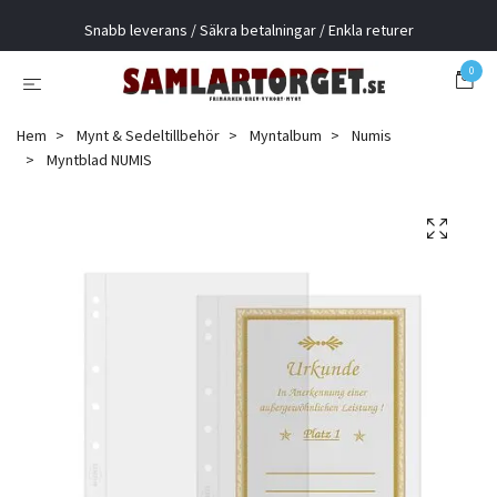
Snabb leverans / Säkra betalningar / Enkla returer
0
Hem
Mynt & Sedeltillbehör
Myntalbum
Numis
Myntblad NUMIS