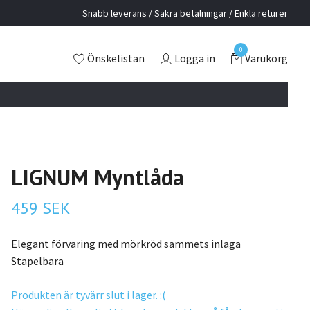
Snabb leverans / Säkra betalningar / Enkla returer
0
Önskelistan
Logga in
Varukorg
LIGNUM Myntlåda
459 SEK
Elegant förvaring med mörkröd sammets inlaga
Stapelbara
Produkten är tyvärr slut i lager. :(