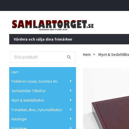
Värdera och sälja dina frimärken
Hem
Mynt & Sedeltillb
Hem
Pokémon boxar, boosters etc
Samlarbilder Tillbehör
Mynt & Sedeltillbehör
Frimärken, Brev, Vykortstillbehör
Kataloger
Frimärken