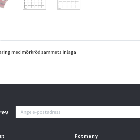
varing med mörkröd sammets inlaga
rev
st
Fotmeny