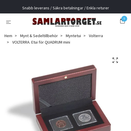
Snabb leverans / Säkra betalningar / Enkla returer
0
Hem
Mynt & Sedeltillbehör
Myntetui
Volterra
VOLTERRA. Etui för QUADRUM mini