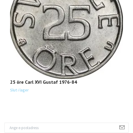
25 öre Carl XVI Gustaf 1976-84
5
Slut i lager
Sl