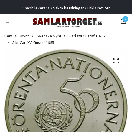
Snabb leverans / Säkra betalningar / Enkla returer
0
Hem
Mynt
Svenska Mynt
Carl XVI Gustaf 1973-
5 kr Carl XVI Gustaf 1995