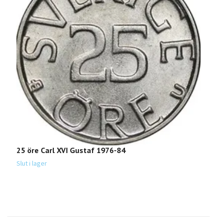
25 öre Carl XVI Gustaf 1976-84
1
Slut i lager
Sl