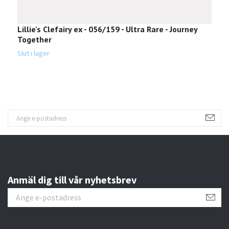
Lillie's Clefairy ex - 056/159 - Ultra Rare - Journey
M
Together
T
Slut i lager
Sl
Anmäl dig till vår nyhetsbrev