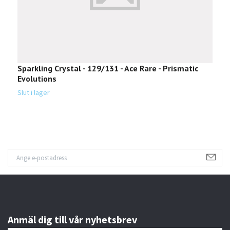
Sparkling Crystal - 129/131 - Ace Rare - Prismatic
I
Evolutions
E
Slut i lager
Sl
Anmäl dig till vår nyhetsbrev