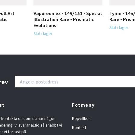
Full Art
Vaporeon ex - 149/131 - Special
Tyme - 143/
atic
Illustration Rare - Prismatic
Rare - Pris
Evolutions
Slut i lager
Slut i lager
rev
st
Fotmeny
t kontakta oss om du har någon
Köpvillkor
ndering. Vi svarar alltid så snabbt vi
Kontakt
ar vi fortast på.