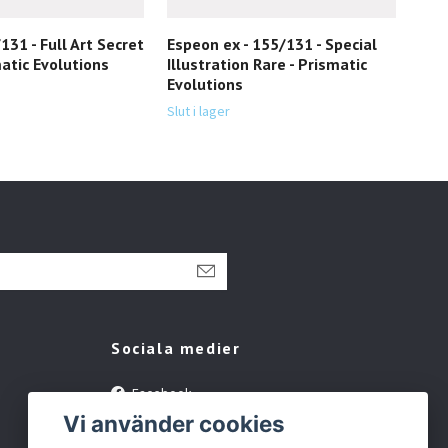
131 - Full Art Secret
Espeon ex - 155/131 - Special
San
matic Evolutions
Illustration Rare - Prismatic
Spec
Evolutions
Pri
Slut i lager
Slut 
Sociala medier
Facebook
Vi använder cookies
Instagram