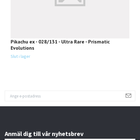
Pikachu ex - 028/131 - Ultra Rare - Prismatic
P
Evolutions
P
Slut i lager
Sl
Anmäl dig till vår nyhetsbrev