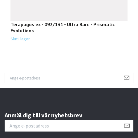
Terapagos ex - 092/131 - Ultra Rare - Prismatic
U
Evolutions
E
Slut i lager
Sl
Anmäl dig till vår nyhetsbrev