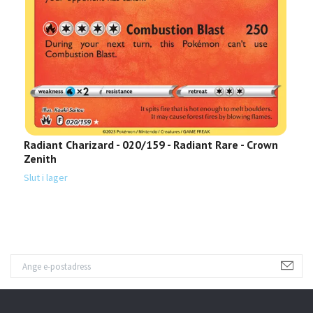
Radiant Charizard - 020/159 - Radiant Rare - Crown
Z
Zenith
Sl
Slut i lager