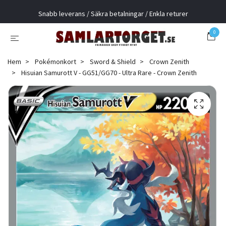
Snabb leverans / Säkra betalningar / Enkla returer
0
Hem
Pokémonkort
Sword & Shield
Crown Zenith
Hisuian Samurott V - GG51/GG70 - Ultra Rare - Crown Zenith