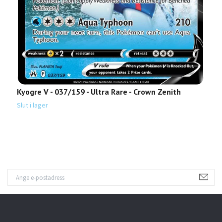
D
Kyogre V - 037/159 - Ultra Rare - Crown Zenith
Sl
Slut i lager