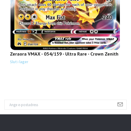
Zeraora VMAX - 054/159 - Ultra Rare - Crown Zenith
Z
Slut i lager
Sl