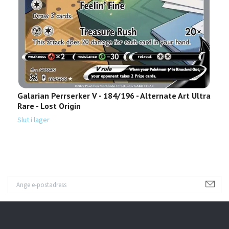
Galarian Perrserker V - 184/196 - Alternate Art Ultra
G
Rare - Lost Origin
Sl
Slut i lager