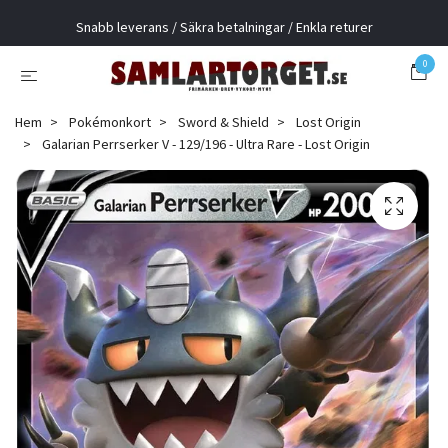
Snabb leverans / Säkra betalningar / Enkla returer
0
Hem
Pokémonkort
Sword & Shield
Lost Origin
Galarian Perrserker V - 129/196 - Ultra Rare - Lost Origin