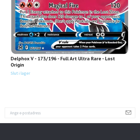
Delphox V - 173/196 - Full Art Ultra Rare - Lost
R
Origin
Sl
Slut i lager