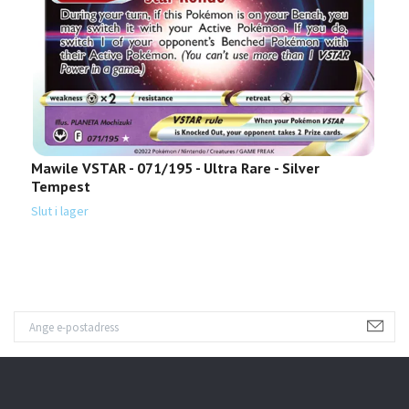
Mawile VSTAR - 071/195 - Ultra Rare - Silver
H
Tempest
T
Slut i lager
Sl