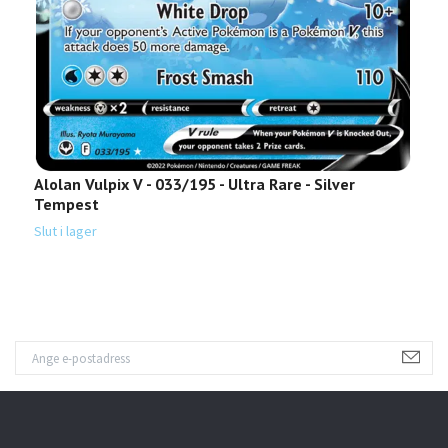
Alolan Vulpix V - 033/195 - Ultra Rare - Silver
U
Tempest
T
Slut i lager
Sl