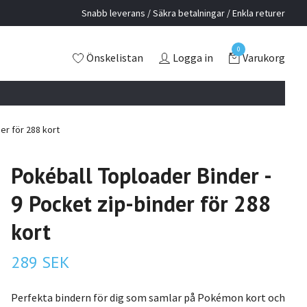
Snabb leverans / Säkra betalningar / Enkla returer
0
Önskelistan
Logga in
Varukorg
er för 288 kort
Pokéball Toploader Binder -
9 Pocket zip-binder för 288
kort
289 SEK
Perfekta bindern för dig som samlar på Pokémon kort och