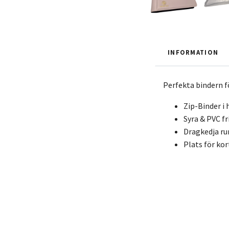
INFORMATION
Perfekta bindern f
Zip-Binder i 
Syra & PVC fr
Dragkedja run
Plats för kor