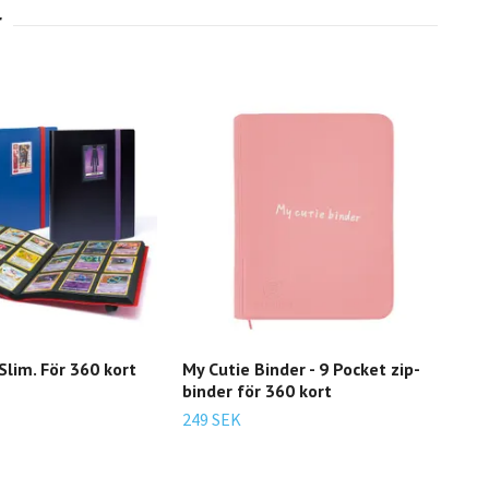
lim. För 360 kort
My Cutie Binder - 9 Pocket zip-
Poké
binder för 360 kort
bind
249 SEK
249