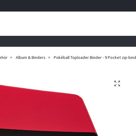
behör
Album & Binders
Pokéball Toploader Binder - 9 Pocket zip-bind