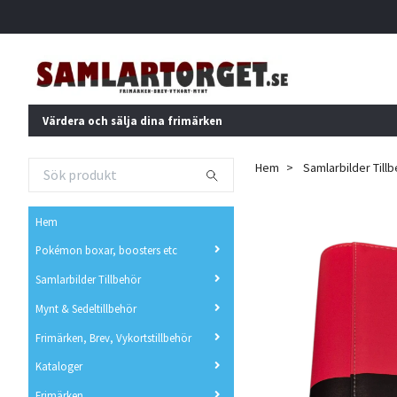
Värdera och sälja dina frimärken
Hem
Samlarbilder Till
Hem
Pokémon boxar, boosters etc
Samlarbilder Tillbehör
Mynt & Sedeltillbehör
Frimärken, Brev, Vykortstillbehör
Kataloger
Frimärken