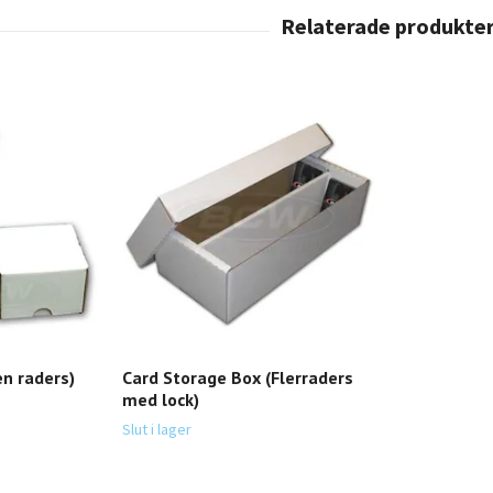
en raders)
Card Storage Box (Flerraders
med lock)
Slut i lager