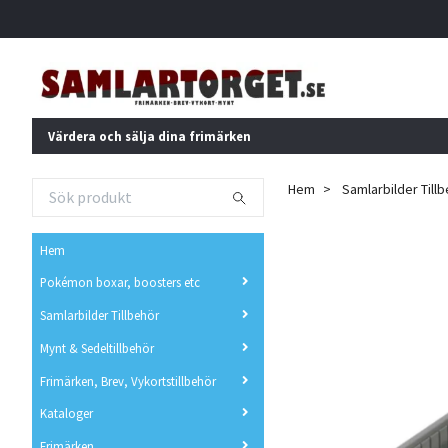
Värdera och sälja dina frimärken
Hem
Samlarbilder Till
Hem
Pokémon boxar, boosters etc
Samlarbilder Tillbehör
Mynt & Sedeltillbehör
Frimärken, Brev, Vykortstillbehör
Kataloger
Frimärken