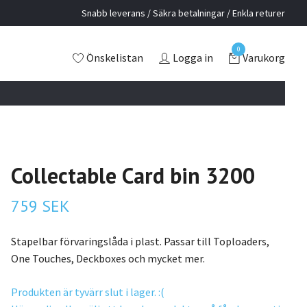
Snabb leverans / Säkra betalningar / Enkla returer
0
Önskelistan
Logga in
Varukorg
Collectable Card bin 3200
759 SEK
Stapelbar förvaringslåda i plast. Passar till Toploaders,
One Touches, Deckboxes och mycket mer.
Produkten är tyvärr slut i lager. :(