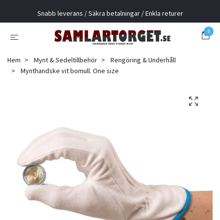
Snabb leverans / Säkra betalningar / Enkla returer
0
Hem
Mynt & Sedeltillbehör
Rengöring & Underhåll
Mynthandske vit bomull. One size