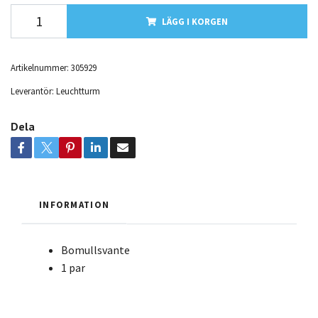
LÄGG I KORGEN
Artikelnummer:
305929
Leverantör:
Leuchtturm
Dela
INFORMATION
Bomullsvante
1 par