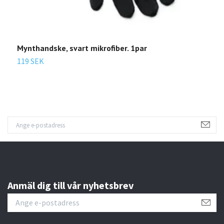
Mynthandske, svart mikrofiber. 1par
M
119 SEK
1
Anmäl dig till vår nyhetsbrev