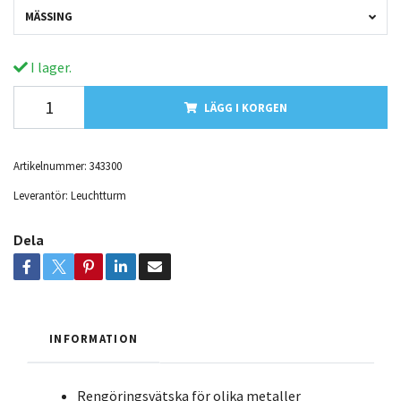
MÄSSING
I lager.
LÄGG I KORGEN
Artikelnummer:
343300
Leverantör:
Leuchtturm
Dela
INFORMATION
Rengöringsvätska för olika metaller