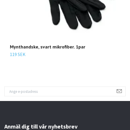
Mynthandske, svart mikrofiber. 1par
S
119 SEK
9
Anmäl dig till vår nyhetsbrev