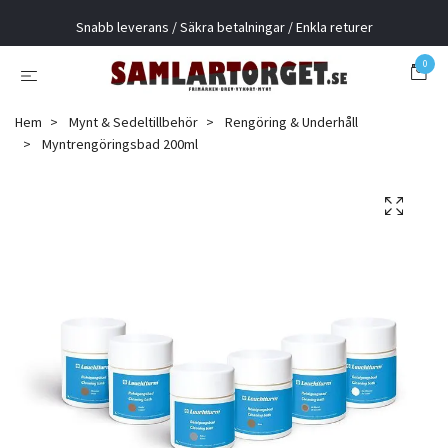
Snabb leverans / Säkra betalningar / Enkla returer
0
Hem
Mynt & Sedeltillbehör
Rengöring & Underhåll
Myntrengöringsbad 200ml