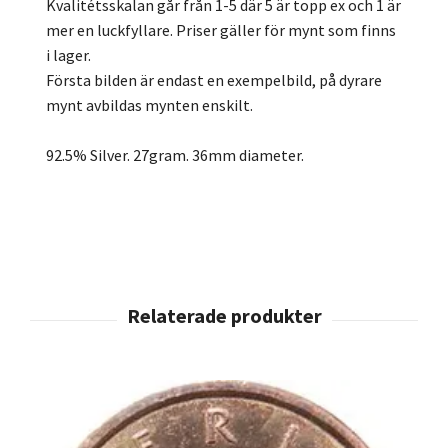
Kvalitétsskalan går från 1-5 där 5 är topp ex och 1 är
mer en luckfyllare. Priser gäller för mynt som finns
i lager.
Första bilden är endast en exempelbild, på dyrare
mynt avbildas mynten enskilt.
92.5% Silver. 27gram. 36mm diameter.