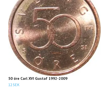
50 öre Carl XVI Gustaf 1992-2009
1
12 SEK
Sl