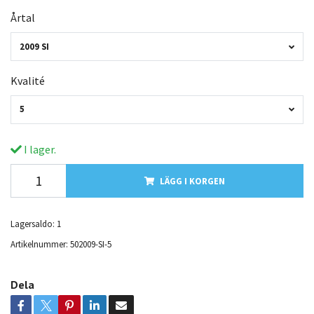
Årtal
2009 SI
Kvalité
5
I lager.
LÄGG I KORGEN
Lagersaldo:
1
Artikelnummer:
502009-SI-5
Dela