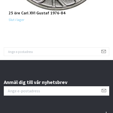
25 öre Carl XVI Gustaf 1976-84
5
Slut i lager
Sl
Anmäl dig till vår nyhetsbrev