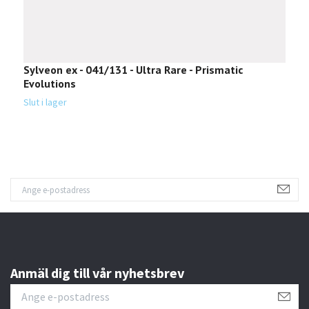
Sylveon ex - 041/131 - Ultra Rare - Prismatic
J
Evolutions
P
Slut i lager
Sl
Anmäl dig till vår nyhetsbrev