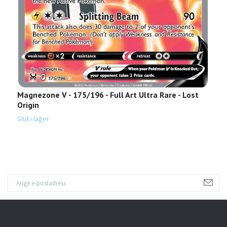
Magnezone V - 175/196 - Full Art Ultra Rare - Lost
R
Origin
O
Slut i lager
Sl