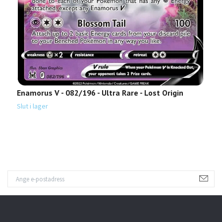
Enamorus V - 082/196 - Ultra Rare - Lost Origin
A
L
Slut i lager
Sl